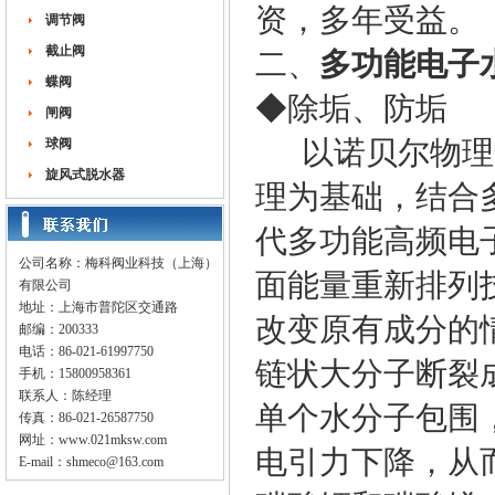
资，多年受益。
调节阀
截止阀
二、
多功能电子
蝶阀
◆除垢、防垢
闸阀
以诺贝尔物理奖
球阀
旋风式脱水器
理为基础，结合
代多功能高频电
公司名称：梅科阀业科技（上海）
面能量重新排列
有限公司
地址：上海市普陀区交通路
改变原有成分的
邮编：200333
电话：86-021-61997750
链状大分子断裂
手机：15800958361
联系人：陈经理
单个水分子包围
传真：86-021-26587750
网址：
www.021mksw.com
电引力下降，从
E-mail：
shmeco@163.com