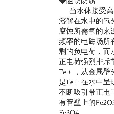
◆阻锈防腐
当水体接受高频
溶解在水中的氧
腐蚀所需氧的来
频率的电磁场所
剩的负电荷，而
正电荷强烈排斥带
Fe﹢，从金属
是Fe﹢在水中
不断吸引带正电子
有管壁上的Fe2
Fe3O4。