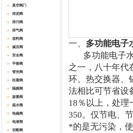
真空阀门
排泥阀
排污阀
排气阀
放料阀
一、
多功能电子
减压阀
多功能电子水
安全阀
平衡阀
之一，八十年代
管夹阀
环、热交换器、
柱塞阀
法相比可节省设备
隔膜阀
旋塞阀
18％以上，处理
疏水阀
350。仅节电
电磁阀
电液阀
*的是无污染，使
切断阀