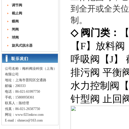
调节阀
到全开或全关位
截止阀
制。
蝶阀
闸阀
◇
阀门类：
球阀
【
F
】
放料阀
旋风式脱水器
呼吸阀
【
J
】
公司名称：梅科阀业科技（上海）
排污阀
平衡
有限公司
地址：上海市普陀区交通路
水力控制阀
邮编：200333
电话：86-021-61997750
针型阀
止回
手机：15800958361
联系人：陈经理
传真：86-021-26587750
网址：
www.021mksw.com
E-mail：
shmeco@163.com