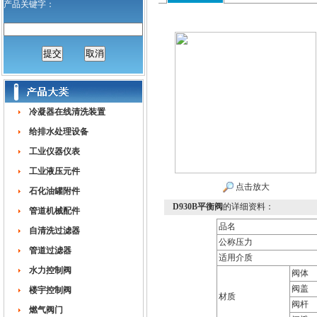
产品关键字：
冷凝器在线清洗装置
给排水处理设备
工业仪器仪表
工业液压元件
点击放大
石化油罐附件
D930B平衡阀
的详细资料：
管道机械配件
品名
自清洗过滤器
公称压力
管道过滤器
适用介质
水力控制阀
阀体
阀盖
楼宇控制阀
材质
阀杆
燃气阀门