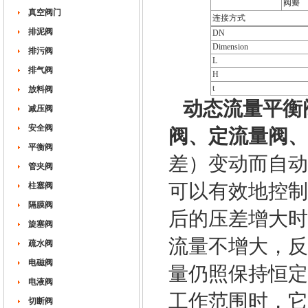
阀瓣
真空阀门
连接方式
排泥阀
DN
Dimension
排污阀
L
排气阀
H
t
放料阀
动态流量平衡
减压阀
安全阀
阀、定流量阀、
平衡阀
差）变动而自动
管夹阀
可以有效地控制
柱塞阀
隔膜阀
后的压差增大时
旋塞阀
流量不增大，反
疏水阀
电磁阀
量仍照保持恒定
电液阀
工作范围时，它
切断阀