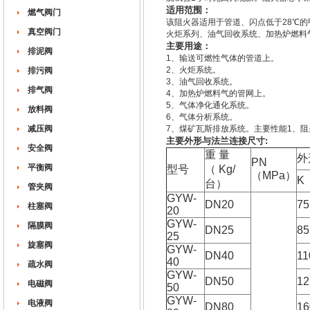
适用范围：
燃气阀门
该阻火器适用于管道、闪点低于28℃
真空阀门
火炬系列、油气回收系统、加热炉燃料
主要用途：
排泥阀
1、输送可燃性气体的管道上。
2、火炬系统。
排污阀
3、油气回收系统。
排气阀
4、加热炉燃料气的管网上。
5、气体净化通化系统。
放料阀
6、气体分析系统。
减压阀
7、煤矿瓦斯排放系统。主要性能1、阻
主要外形与法兰连接尺寸:
安全阀
重 量
外
PN
平衡阀
型号
（ Kg/
（MPa）
K
台）
管夹阀
GYW-
DN20
75
柱塞阀
20
GYW-
隔膜阀
DN25
85
25
旋塞阀
GYW-
DN40
11
40
疏水阀
GYW-
DN50
12
电磁阀
50
GYW-
电液阀
DN80
16