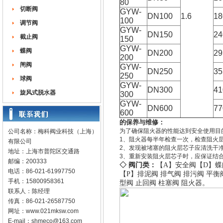
80
切断阀
GYW-
DN100
1.6
18
100
调节阀
GYW-
DN150
24
截止阀
150
GYW-
蝶阀
DN200
29
200
闸阀
GYW-
DN250
35
250
球阀
GYW-
DN300
41
旋风式脱水器
300
GYW-
DN600
77
600
的保养与维修：
为了确保阻火器的性能达到安全使用目
公司名称：梅科阀业科技（上海）
1、阻火器每半年检查一次，检查阻火
有限公司
2、发现被堵塞的阻火层芯子应清洗干
地址：上海市普陀区交通路
3、重新安装阻火层芯子时，应保证结
邮编：200333
◇ 阀门类：
【A】
安全阀
【D】
蝶
电话：86-021-61997750
【P】
排泥阀
排气阀
排污阀
平衡
手机：15800958361
型阀
止回阀
柱塞阀
阻火器
。
联系人：陈经理
传真：86-021-26587750
网址：
www.021mksw.com
E-mail：
shmeco@163.com