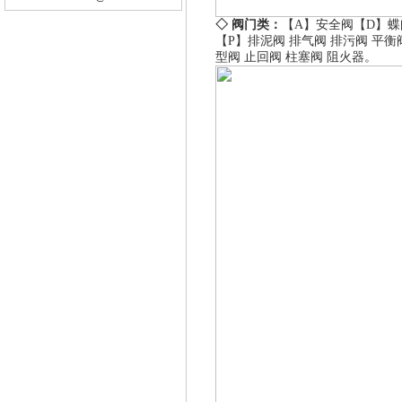
◇ 阀门类：
【A】
安全阀
【D】
蝶
【P】
排泥阀
排气阀
排污阀
平衡
型阀
止回阀
柱塞阀
阻火器
。