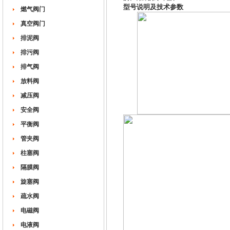
型号说明及技术参数
燃气阀门
真空阀门
排泥阀
排污阀
排气阀
放料阀
减压阀
安全阀
平衡阀
管夹阀
柱塞阀
隔膜阀
旋塞阀
疏水阀
电磁阀
电液阀