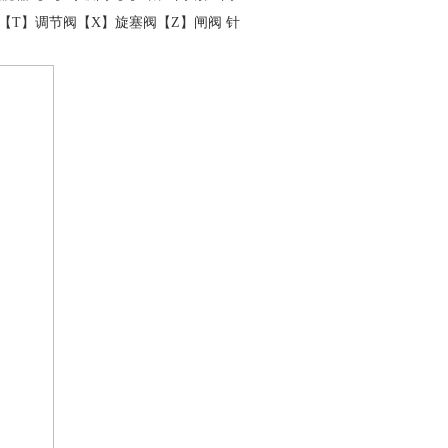
【T】
调节阀
【X】
旋塞阀
【Z】
闸阀
针