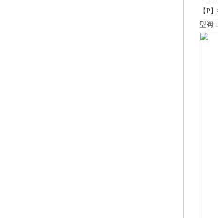
【P】
型阀