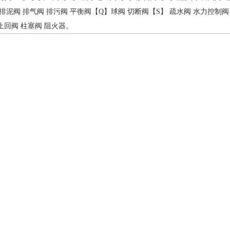
排泥阀
排气阀
排污阀
平衡阀
【Q】
球阀
切断阀
【S】
疏水阀
水力控制阀
止回阀
柱塞阀
阻火器
。