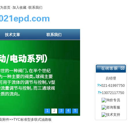
为首页
·
加入收藏
·
联系我们
技术文章
联系我们
吕经理
021-61997750
13072117750
1
2
3
4
5
及附件
>>TYC标准型多联式油路板