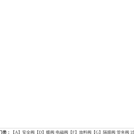
门类：
【A】
安全阀
【D】
蝶阀
电磁阀
【F】
放料阀
【G】
隔膜阀
管夹阀