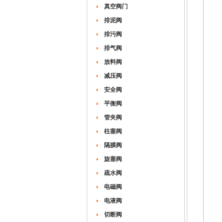
真空阀门
排泥阀
排污阀
排气阀
放料阀
减压阀
安全阀
平衡阀
管夹阀
柱塞阀
隔膜阀
旋塞阀
疏水阀
电磁阀
电液阀
切断阀