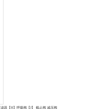
过滤器
【H】
呼吸阀
【J】
截止阀
减压阀