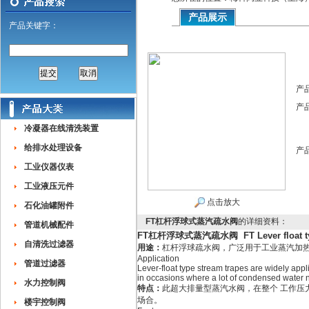
产品展示
产品关键字：
产
产
冷凝器在线清洗装置
给排水处理设备
产
工业仪器仪表
工业液压元件
点击放大
石化油罐附件
FT杠杆浮球式蒸汽疏水阀
的详细资料：
管道机械配件
FT杠杆浮球式蒸汽疏水阀 FT Lever float typ
自清洗过滤器
用途：
杠杆浮球疏水阀，广泛用于工业蒸汽加
Application
管道过滤器
Lever-float type stream trapes are widely appl
in occasions where a lot of condensed water 
水力控制阀
特点：
此超大排量型蒸汽水阀，在整个 工作压
场合。
楼宇控制阀