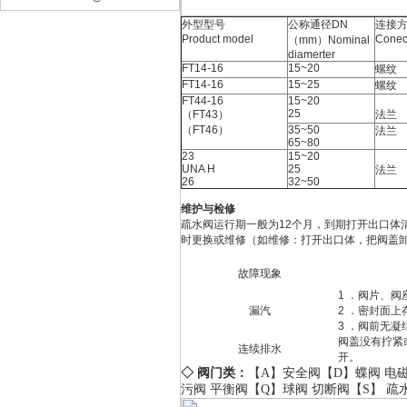
外型型号
公称通径DN
连接
Product model
Conec
（mm）Nominal
diamerter
FT14-16
15~20
螺纹
FT14-16
15~25
螺纹
FT44-16
15~20
25
（FT43）
法兰
（FT46）
35~50
法兰
65~80
23
15~20
UNA H
25
法兰
26
32~50
维护与检修
疏水阀运行期一般为12个月，到期打开出口
时更换或维修（如维修：打开出口体，把阀盖
故障现象
1 ．阀片、
漏汽
2 ．密封面
3 ．阀前无
阀盖没有拧紧
连续排水
开。
◇ 阀门类：
【A】
安全阀
【D】
蝶阀
电
污阀
平衡阀
【Q】
球阀
切断阀
【S】
疏