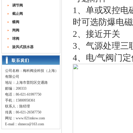
调节阀
1、单或双控电磁
截止阀
时可选防爆电磁
蝶阀
闸阀
2、接近开关
球阀
3、气源处理三
旋风式脱水器
4、电/气阀门
公司名称：梅科阀业科技（上海）
有限公司
地址：上海市普陀区交通路
邮编：200333
电话：86-021-61997750
手机：15800958361
联系人：陈经理
传真：86-021-26587750
网址：
www.021mksw.com
E-mail：
shmeco@163.com