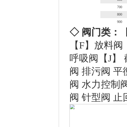
700
800
900
◇ 阀门类：
【F】
放料阀
呼吸阀
【J】
阀
排污阀
平
阀
水力控制
阀
针型阀
止