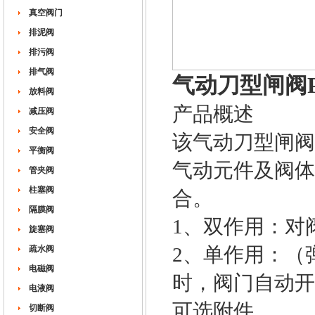
真空阀门
排泥阀
排污阀
排气阀
气动刀型闸阀Pneum
放料阀
产品概述
减压阀
安全阀
该气动刀型闸阀
平衡阀
气动元件及阀体
管夹阀
柱塞阀
合。
隔膜阀
1、双作用：对
旋塞阀
2、单作用：（
疏水阀
电磁阀
时，阀门自动开
电液阀
可选附件
切断阀