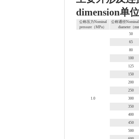
dimension单位
公称压力Nominal
公称通径Nominal t
pressure（MPa）
diameter（
50
65
80
100
125
150
200
250
1.0
300
350
400
450
500
600