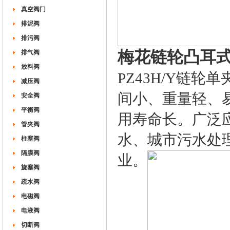
真空阀门
排泥阀
排污阀
梅花链轮凸耳
排气阀
放料阀
PZ43H/Y链
减压阀
间小、重量轻、
安全阀
平衡阀
用寿命长。广泛
管夹阀
水、城市污水处
柱塞阀
隔膜阀
业。
旋塞阀
疏水阀
电磁阀
电液阀
切断阀