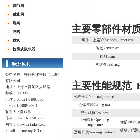
调节阀
截止阀
蝶阀
主要零部件材质 Key
闸阀
阀体、上盖Valve body, upper cap
球阀
阀板Valve plate
旋风式脱水器
阀杆Stem
密封圈Seal ring
公司名称：梅科阀业科技（上海）
有限公司
主要性能规范 Key p
地址：上海市普陀区交通路
邮编：200333
公称压力Nominal pressure
电话：86-021-61997750
壳体试验Casing test
手机：15800958361
联系人：陈经理
密封试验Leak test
传真：86-021-26587750
工作温度Operating
橡胶≤80℃ 四氟
网址：
www.021mksw.com
temperature
糖浆、纸浆、污水、
E-mail：
shmeco@163.com
适用介质Working medium