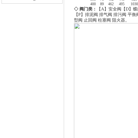
400
89
462
495
1030
◇ 阀门类：
【A】
安全阀
【D】
蝶
【P】
排泥阀
排气阀
排污阀
平衡
型阀
止回阀
柱塞阀
阻火器
。