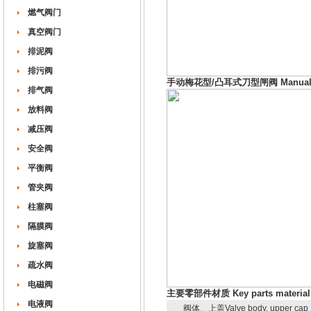
燃气阀门
真空阀门
排泥阀
排污阀
手动梅花型/凸耳式刀型闸阀 Manual kni
排气阀
放料阀
减压阀
安全阀
平衡阀
管夹阀
柱塞阀
隔膜阀
旋塞阀
疏水阀
电磁阀
主要零部件材质 Key parts material
电液阀
阀体、上盖Valve body, upper cap