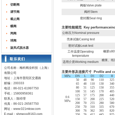
切断阀
阀板Valve plate
调节阀
阀杆Stem
密封圈Seal ring
截止阀
蝶阀
主要性能规范 Key performanceindi
公称压力Nominal pressure
闸阀
壳体试验Casing test
球阀
密封试验Leak test
旋风式脱水器
橡胶≤80℃
工作温度Operating
temperature
糖浆、纸浆、污
适用介质Working medium
公司名称：梅科阀业科技（上海）
主要外形及连接尺寸 Profile and con
有限公司
MPa
DN
L
D1
D2
H
地址：上海市普陀区交通路
50
48
90
110
325
邮编：200333
65
48
110
130
340
80
51
125
150
355
电话：86-021-61997750
100
51
145
170
405
手机：15800958361
125
57
175
200
440
0.6
联系人：陈经理
150
57
200
225
520
MPa
200
70
255
280
580
传真：86-021-26587750
250
70
310
335
670
网址：
www.021mksw.com
300
76
362
395
820
E-mail：
shmeco@163.com
350
76
412
445
925