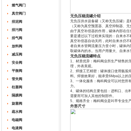
燃气阀门
真空阀门
无负压稳流罐介绍
无负压供水设备罐（又称无负压罐）是
排泥阀
（又称为真空预置器、真空抑制器、无
排污阀
由于真空补偿器的作用，罐体内部在任
要是通过以下过程来实现的：自来水不
排气阀
真空补偿器自动关闭，此时自来水仍不
者自来水管网流量压力变小时，罐体内
放料阀
取罐体内的水。当用户用量大、自来水
减压阀
无负压稳流罐特点
1、材质优异：梅科阀业所生产销售的无负
安全阀
理，外表美观。
平衡阀
2、焊接工艺精密：罐体接口使用氩弧
料。焊接效果好，能承受6Mpa以上的
管夹阀
3、一体化服务：梅科阀业可以对您所
力。
柱塞阀
4、罐体的结构主要包括：进料口、出
隔膜阀
需要而可加人其他控制部件。
5、规格齐全：梅科阀业是叫早专业生
旋塞阀
外形尺寸
疏水阀
电磁阀
电液阀