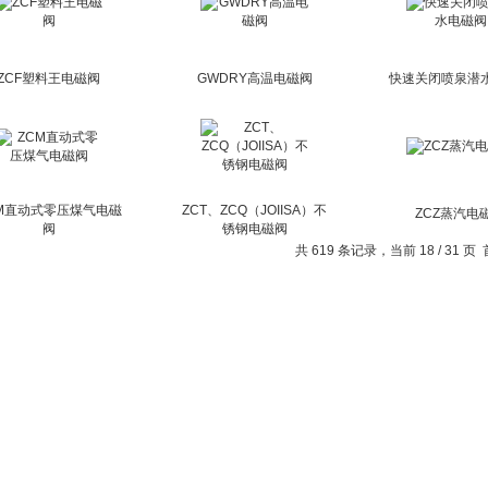
ZCF塑料王电磁阀
GWDRY高温电磁阀
快速关闭喷泉潜
M直动式零压煤气电磁
ZCT、ZCQ（JOIISA）不
ZCZ蒸汽电
阀
锈钢电磁阀
共 619 条记录，当前 18 / 31 页