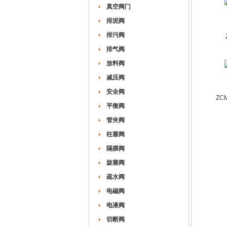
真空阀门
排泥阀
排污阀
排气阀
放料阀
减压阀
安全阀
ZC
平衡阀
管夹阀
柱塞阀
隔膜阀
旋塞阀
疏水阀
电磁阀
电液阀
切断阀