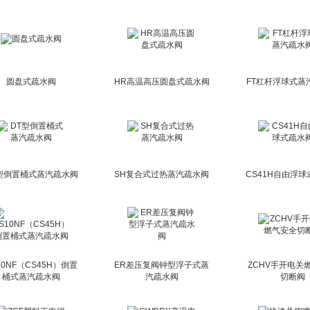
圆盘式疏水阀
HR高温高压圆盘式疏水阀
FT杠杆浮球式蒸
型倒置桶式蒸汽疏水阀
SH复合式过热蒸汽疏水阀
CS41H自由浮
10NF（CS45H）倒置
ER差压复阀钟型浮子式蒸
ZCHV手开电关
桶式蒸汽疏水阀
汽疏水阀
切断阀