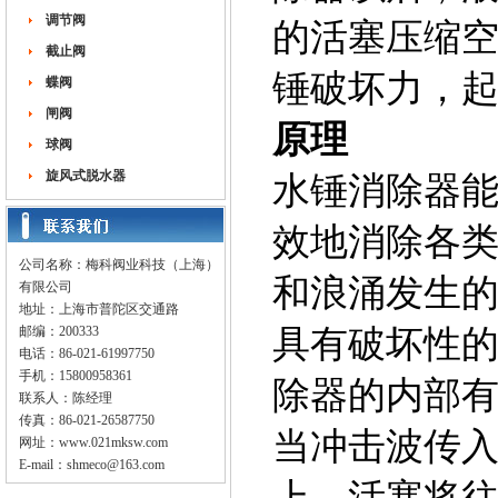
调节阀
的活塞压缩
截止阀
锤破坏力，
蝶阀
闸阀
原理
球阀
旋风式脱水器
水锤消除器
效地消除各
公司名称：梅科阀业科技（上海）
和浪涌发生
有限公司
地址：上海市普陀区交通路
邮编：200333
具有破坏性
电话：86-021-61997750
手机：15800958361
除器的内部
联系人：陈经理
传真：86-021-26587750
当冲击波传
网址：
www.021mksw.com
E-mail：
shmeco@163.com
上，活塞将