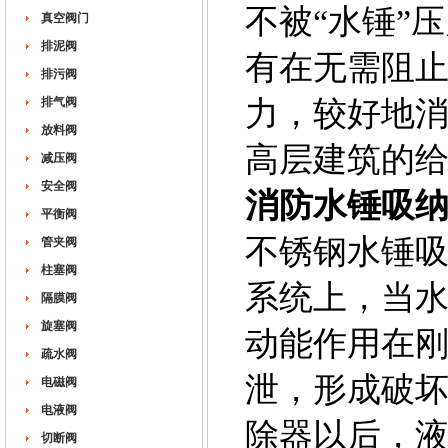
不被“水锤”
真空阀门
排泥阀
有在无需阻
排污阀
排气阀
力，较好地
放料阀
高层建筑的
减压阀
安全阀
消防水锤吸
平衡阀
不锈钢水锤
管夹阀
柱塞阀
系统上，当
隔膜阀
旋塞阀
动能作用在
疏水阀
泄，形成破
电磁阀
电液阀
除器以后，
切断阀