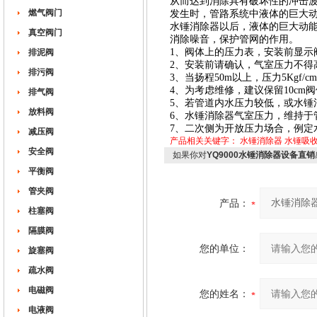
从而达到消除具有破坏性的冲击
燃气阀门
发生时，管路系统中液体的巨大
水锤消除器以后，液体的巨大动
真空阀门
消除噪音，保护管网的作用。
1、阀体上的压力表，安装前显示
排泥阀
2、安装前请确认，气室压力不得
排污阀
3、当扬程50m以上，压力5Kg
4、为考虑维修，建议保留10cm
排气阀
5、若管道内水压力较低，或水锤
放料阀
6、水锤消除器气室压力，维持于管
7、二次侧为开放压力场合，例定水位
减压阀
产品相关关键字：
水锤消除器
水锤吸
安全阀
如果你对
YQ9000水锤消除器设备直销
平衡阀
管夹阀
产品：
柱塞阀
隔膜阀
您的单位：
旋塞阀
疏水阀
电磁阀
您的姓名：
电液阀