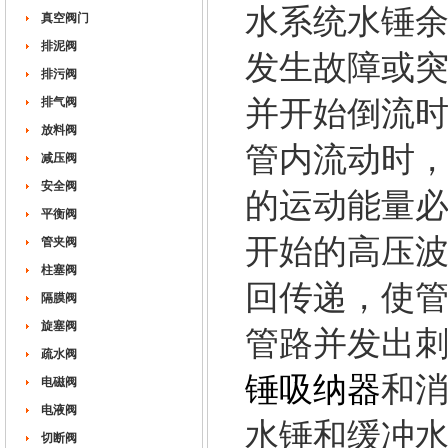
水系统水锤
真空阀门
排泥阀
发生故障或
排污阀
排气阀
并开始倒流
放料阀
管内流动时
减压阀
安全阀
的运动能量
平衡阀
开始的高压
管夹阀
柱塞阀
回传递，使
隔膜阀
旋塞阀
管路并发出
疏水阀
锤吸纳器
和
电磁阀
电液阀
水锤和缓冲
切断阀