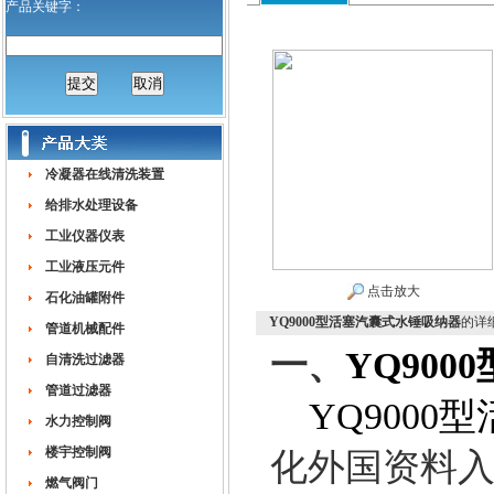
产品关键字：
冷凝器在线清洗装置
给排水处理设备
工业仪器仪表
工业液压元件
点击放大
石化油罐附件
YQ9000型活塞汽囊式水锤吸纳器
的详
管道机械配件
一、
YQ90
自清洗过滤器
管道过滤器
YQ9000
水力控制阀
楼宇控制阀
化外国资料
燃气阀门