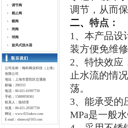
调节阀
调节，从而
截止阀
二、
特点：
蝶阀
闸阀
1、本产品设
球阀
旋风式脱水器
装方便免维
2、特快效应
公司名称：梅科阀业科技（上海）
止水流的情
有限公司
地址：上海市普陀区交通路
邮编：200333
荡。
电话：86-021-61997750
手机：15800958361
3、能承受的
联系人：陈经理
传真：86-021-26587750
MPa是一般
网址：
www.021mksw.com
E-mail：
shmeco@163.com
4、采用不锈