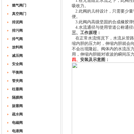
1.在无需阻止水流之下，此阀性
燃气阀门
吸收力。
2.此阀的儿特设计，只需要少
真空阀门
便。
3.此阀内高级坚固的合成橡胶弹
排泥阀
4.水流通径与使用管道公称通径
排污阀
三、
工作原理：
在正常水流情况下，水流从管路
排气阀
缩内胆的压力时，伸缩内胆就会
放料阀
不会出现隆起。阀体内的水流压
用，伸缩内胆能对谁波的瞬间压
减压阀
四、
安装及示意图：
安全阀
平衡阀
管夹阀
柱塞阀
隔膜阀
旋塞阀
疏水阀
电磁阀
电液阀