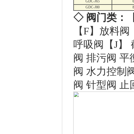
GDC-J65
GDC-J80
◇ 阀门类：
【F】
放料阀
呼吸阀
【J】
阀
排污阀
平
阀
水力控制
阀
针型阀
止