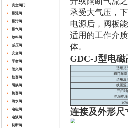
开或隔断气流之
真空阀门
承受大气压，下
排泥阀
排污阀
电源后，阀板能
排气阀
适用的工作介质
放料阀
体。
减压阀
安全阀
GDC-J型电
平衡阀
适用范
管夹阀
阀门漏率（
柱塞阀
适用温
隔膜阀
线圈温
开闭时
旋塞阀
电源电压
疏水阀
安
连接及外形尺
电磁阀
电液阀
切断阀