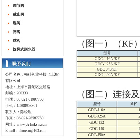
调节阀
截止阀
蝶阀
闸阀
球阀
（图一）（KF
旋风式脱水器
型号
GDC-J
16A
/KF
GDC-J
25A
/KF
GDC-J40/KF
公司名称：梅科阀业科技（上海）
GDC-J
50A
/KF
有限公司
地址：上海市普陀区交通路
（图二）连接及
邮编：200333
电话：86-021-61997750
型号
通径
手机：15800958361
GDC-J16A
联系人：陈经理
GDC-J25A
传真：86-021-26587750
GDC-J32
网址：
www.021mksw.com
GDC-J40
E-mail：
shmeco@163.com
GDC-J50A