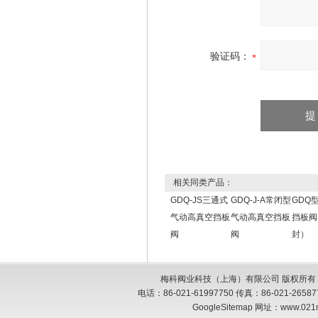
验证码：
相关同类产品：
GDQ-JS三通式
GDQ-J-A常闭型
GDQ
气动高真空挡板
气动高真空挡板
挡板阀
阀
阀
封）
梅科阀业科技（上海）有限公司 版权所有
电话：86-021-61997750 传真：86-021-26
GoogleSitemap
网址：www.021