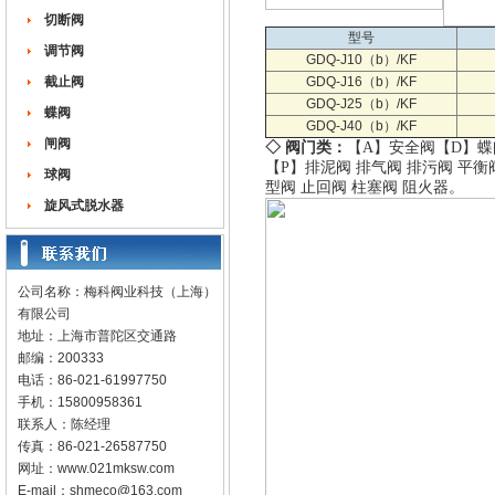
切断阀
型号
调节阀
GDQ-J10（b）/KF
截止阀
GDQ-J16（b）/KF
GDQ-J25（b）/KF
蝶阀
GDQ-J40（b）/KF
闸阀
◇ 阀门类：
【A】
安全阀
【D】
蝶
【P】
排泥阀
排气阀
排污阀
平衡
球阀
型阀
止回阀
柱塞阀
阻火器
。
旋风式脱水器
公司名称：梅科阀业科技（上海）
有限公司
地址：上海市普陀区交通路
邮编：200333
电话：86-021-61997750
手机：15800958361
联系人：陈经理
传真：86-021-26587750
网址：
www.021mksw.com
E-mail：
shmeco@163.com