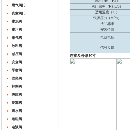
适用范围（Pa）
燃气阀门
阀门漏率（Pa.L/S）
适用温度（℃）
真空阀门
气源压力（MPa）
排泥阀
法兰标准
排污阀
安装位置
电源电压
排气阀
放料阀
信号反馈
减压阀
连接及外形尺寸
安全阀
平衡阀
管夹阀
柱塞阀
隔膜阀
旋塞阀
疏水阀
电磁阀
电液阀