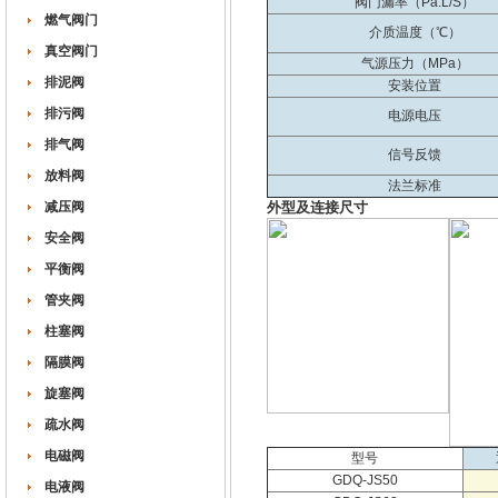
阀门漏率（Pa.L/S）
燃气阀门
介质温度（℃）
真空阀门
气源压力（MPa）
排泥阀
安装位置
排污阀
电源电压
排气阀
信号反馈
放料阀
法兰标准
减压阀
外型及连接尺寸
安全阀
平衡阀
管夹阀
柱塞阀
隔膜阀
旋塞阀
疏水阀
电磁阀
型号
GDQ-JS50
电液阀