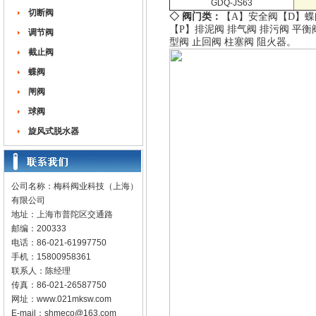
GDQ-JS63
切断阀
◇ 阀门类：
【A】
安全阀
【D】
蝶
【P】
排泥阀
排气阀
排污阀
平衡
调节阀
型阀
止回阀
柱塞阀
阻火器
。
截止阀
蝶阀
闸阀
球阀
旋风式脱水器
公司名称：梅科阀业科技（上海）
有限公司
地址：上海市普陀区交通路
邮编：200333
电话：86-021-61997750
手机：15800958361
联系人：陈经理
传真：86-021-26587750
网址：
www.021mksw.com
E-mail：
shmeco@163.com