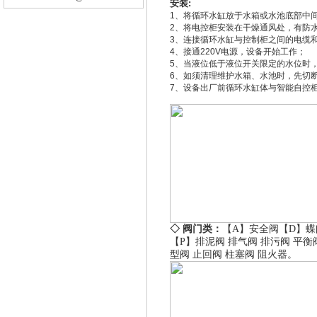
安装:
1、将循环水缸放于水箱或水池底部中
2、将电控柜安装在干燥通风处，有防
3、连接循环水缸与控制柜之间的电缆
4、接通220V电源，设备开始工作；
5、当液位低于液位开关限定的水位时
6、如须清理维护水箱、水池时，先切
7、设备出厂前循环水缸体与智能自控
◇ 阀门类：
【A】
安全阀
【D】
蝶
【P】
排泥阀
排气阀
排污阀
平衡
型阀
止回阀
柱塞阀
阻火器
。