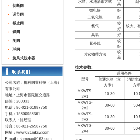
水箱、水池消毒方式
副
果
切断阀
微电解
好
调节阀
二氧化氯
好
截止阀
较
氯气
较大、
好
蝶阀
臭氧
好
闸阀
较
紫外线
好
球阀
较
其它物理方法
差
旋风式脱水器
技术参数:
适用条件
型号
普通水箱（立
消防水
公司名称：梅科阀业科技（上海）
方米）
方
有限公司
MKWTS-
10-30
10-
地址：上海市普陀区交通路
2A1
邮编：200333
MKWTS-
30-60
50-
电话：86-021-61997750
2A2
手机：15800958361
MKWTS-
10-30
10-
2A3
联系人：陈经理
MKWTS-
传真：86-021-26587750
30-60
50-
2A4
网址：
www.021mksw.com
E-mail：
shmeco@163.com